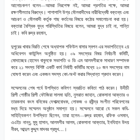
আলোচকগণ বলেন
—
আমরা নিরপেক্ষ নই, আমরা প্রগতির পক্ষে, আমরা
রক্ষণশীলতার বিরুদ্ধে। পাশাপাশি উগ্র মৌলবাদীদের নারীবিদ্বেষী বক্তব্য এবং
আচরণ ও মৌলবাদী কর্তৃক গাছ কর্তনের বিষয়ে কঠোর সমালোচনা করা হয়।
বক্তারা বৈশ্বিক যুদ্ধ পরিস্থিতির বিষয়ে বলেন, আমরা যুদ্ধ চাই না, শান্তি
চাই। কবি রুদ্র রহমান,
দুপুরের খাবার বিরতি শেষে অধ্যাপক শফিউল বাসার স্বপন এর সভাপতিত্বে ২য়
অধিবেশন কাউন্সিল অনুষ্ঠিত হয়। ০৯ সদস্যের বিষয় নির্বাচনী কমিটি,
মোদাচ্ছের হোসেন বাবুলকে সভাপতি ও ডি এম আলমগীরকে সাধারণ সম্পাদক
করে ২১ সদস্য বিশিষ্ট একটি কার্য নির্বাহী কমিটির মধ্যে ২০ জন সদস্যের নাম
ঘোষণা করেন এবং একজন সদস্য কো-অপ্ট করার সিদ্ধান্ত প্রদান করেন।
সম্মেলনের শেষ পর্বে উপস্থিত কবিগণ স্বরচিত কবিতা পাঠ করেন। উদীচী
শিল্পী গোষ্ঠীর শিল্পী ফৌজিয়া সালমা হৃতি, নুসরাত জাহান, রোকসানা আক্তার ও
তারকনাথ কংস বনিকের দেশাত্মবোধক, লোকজ ও রবীন্দ্র সংগীত পরিবেশনের
মধ্য দিয়ে সম্মেলন অনুষ্ঠান সমাপ্ত হয়। সম্মেলনে আরো যে সকল কবি-
সাহিত্যিকগণ উপস্থিত ছিলেন, তারা হলেন
—
রুদ্র রহমান, রফিক ওসমান,
এএইচ নান্নু, মুমু হাসান, আলমগীর আলম, রোকসানা আক্তার, ইনযিহান উদয়
নীরব, আব্দুল কুদ্দুস মাদবর প্রমুখ…।