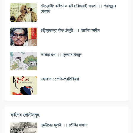
‘বিদ্রোহী’ কবিতা ও কবির বিদ্রোহী সত্তা ।। শ্যামসুন্দর
দেবনাথ
রথীন্দ্রকান্ত ঘটক চৌধুরী ।। ইয়াসিন আযীয
আষাঢ়ে গল্প ।। সুলতান মাহমুদ
দহনকাল : : পাঠ-প্রতিক্রিয়া
সর্বশেষ পোস্টসমূহ
নূরুদ্দীনের জুলাই ।। তৌহিন হাসান