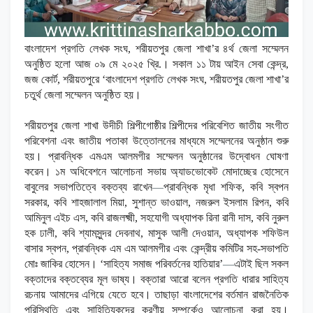
বাংলাদেশ প্রগতি লেখক সংঘ, শরীয়তপুর জেলা শাখা’র ৪র্থ জেলা সম্মেলন
অনুষ্ঠিত হলো আজ ০৯ মে
২০২৫ খ্রি.। সকাল ১১ টায় আইন সেবা কেন্দ্র,
জজ কোর্ট, শরীয়তপুরে ‘বাংলাদেশ প্রগতি লেখক সংঘ, শরীয়তপুর জেলা শাখা’র
চতুর্থ জেলা সম্মেলন অনুষ্ঠিত হয়।
শরীয়তপুর জেলা শাখা উদীচী শিল্পীগোষ্ঠীর শিল্পীদের পরিবেশিত জাতীয় সংগীত
পরিবেশনা এবং জাতীয় পতাকা উত্তোলনের মাধ্যমে সম্মেলনের অনুষ্ঠান শুরু
হয়। প্রাবন্ধিক এমএম আলমগীর সম্মেলন অনুষ্ঠানের উদ্বোধন ঘোষণা
করেন। ১ম অধিবেশনে আলোচনা সভায় অ্যাডভোকেট মোদাচ্ছের হোসেনে
বাবুলের সভাপতিত্বে বক্তব্য রাখেন
—
প্রাবন্ধিক মৃধা শফিক, কবি স্বপন
সরকার, কবি শাহজালাল মিয়া, সুশান্ত ভাওয়াল, নজরুল ইসলাম রিপন, কবি
আমিনুল এইচ এস, কবি রাজলক্ষ্মী, সহযোগী অধ্যাপক রিনা রানী দাস, কবি নুরুল
হক ঢালী, কবি শ্যামসুন্দর দেবনাথ, মাসুক আলী দেওয়ান, অধ্যাপক শফিউল
বাসার স্বপন, প্রাবন্ধিক এম এম আলমগীর এবং কেন্দ্রীয় কমিটির সহ-সভাপতি
মোঃ জাকির হোসেন। ‘সাহিত্য সমাজ পরিবর্তনের হাতিয়ার’
—
এটাই ছিল সকল
বক্তাদের বক্তব্যের মূল ভাষ্য। বক্তারা আরো বলেন প্রগতি ধারার সাহিত্য
রচনায় আমাদের এগিয়ে যেতে হবে। তাছাড়া বাংলাদেশের বর্তমান রাজনৈতিক
পরিস্থিতি এবং সাহিত্যিকদের করণীয় সম্পর্কেও আলোচনা করা হয়।