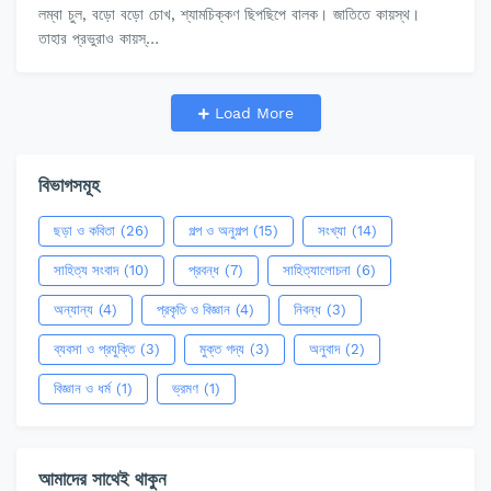
লম্বা চুল, বড়ো বড়ো চোখ, শ্যামচিক্কণ ছিপছিপে বালক। জাতিতে কায়স্থ।
তাহার প্রভুরাও কায়স্…
Load More
বিভাগসমূহ
ছড়া ও কবিতা
(26)
গল্প ও অনুগল্প
(15)
সংখ্যা
(14)
সাহিত্য সংবাদ
(10)
প্রবন্ধ
(7)
সাহিত্যালোচনা
(6)
অন্যান্য
(4)
প্রকৃতি ও বিজ্ঞান
(4)
নিবন্ধ
(3)
ব্যবসা ও প্রযুক্তি
(3)
মুক্ত গদ্য
(3)
অনুবাদ
(2)
বিজ্ঞান ও ধর্ম
(1)
ভ্রমণ
(1)
আমাদের সাথেই থাকুন