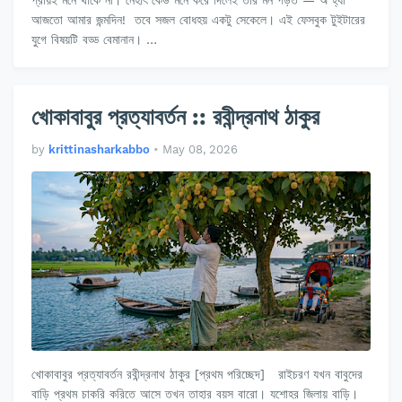
প্রায়ই মনে থাকে না। নেহাৎ কেউ মনে করে দিলেই তার মন পড়ত — অ হ্যাঁ
আজতো আমার জন্মদিন! তবে সজল বোধহয় একটু সেকেলে। এই ফেসবুক টুইটারের
যুগে বিষয়টি বড্ড বেমানান। …
খোকাবাবুর প্রত্যাবর্তন :: রবীন্দ্রনাথ ঠাকুর
by
krittinasharkabbo
•
May 08, 2026
খোকাবাবুর প্রত্যাবর্তন রবীন্দ্রনাথ ঠাকুর [প্রথম পরিচ্ছেদ] রাইচরণ যখন বাবুদের
বাড়ি প্রথম চাকরি করিতে আসে তখন তাহার বয়স বারো। যশোহর জিলায় বাড়ি।