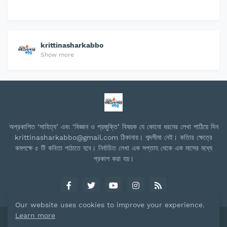
krittinasharkabbo
Show more
অপ্রকাশিত ‘সাহিত্য’ এবং ‘বিজ্ঞান ও প্রজুক্তি’ বিষয়ক যে কোনো ধরনের লেখা পাঠিয়ে দিন
krittinasharkabbo@gmail.com ঠিকানায়। শব্দসীমা নেই। কতিার ক্ষেত্রে
কমপক্ষে ৫ টি কবিতা পাঠাতে হবে। নির্বাচিত লেখা এক সপ্তাহ থেকে এক মাসের মধ্যে
প্রকাশ করা হয়।
Our website uses cookies to improve your experience.
Learn more
Design by -
Blogger Templates