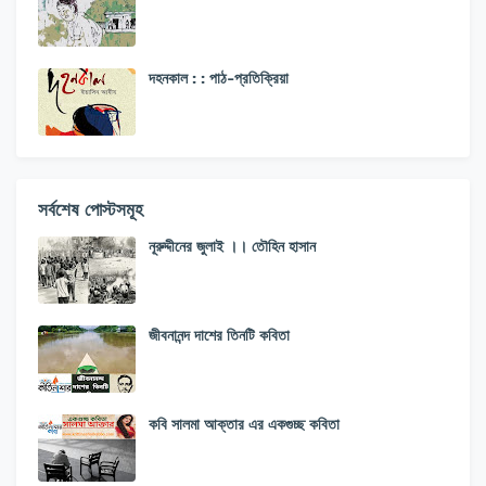
দহনকাল : : পাঠ-প্রতিক্রিয়া
সর্বশেষ পোস্টসমূহ
নূরুদ্দীনের জুলাই ।। তৌহিন হাসান
জীবনানন্দ দাশের তিনটি কবিতা
কবি সালমা আক্তার এর একগুচ্ছ কবিতা