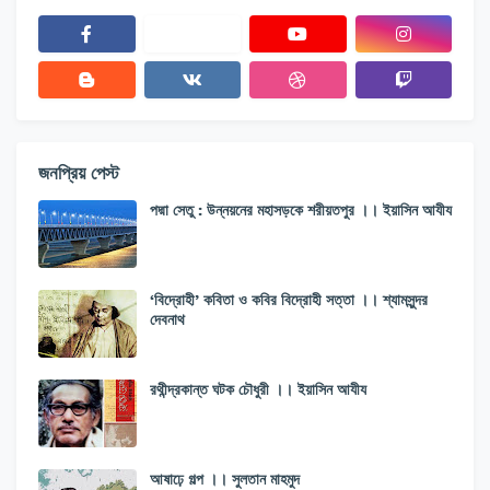
জনপ্রিয় পেস্ট
পদ্মা সেতু : উন্নয়নের মহাসড়কে শরীয়তপুর ।। ইয়াসিন আযীয
‘বিদ্রোহী’ কবিতা ও কবির বিদ্রোহী সত্তা ।। শ্যামসুন্দর
দেবনাথ
রথীন্দ্রকান্ত ঘটক চৌধুরী ।। ইয়াসিন আযীয
আষাঢ়ে গল্প ।। সুলতান মাহমুদ