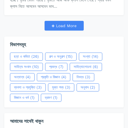
হচ্ছে। বৃষ্টির ফোঁটা পড়ছে। বৃষ্টিতে আজ অংক ক্লাস ফেঁসে গেছে। স্যার যখন
ক্লাস নিতে আসবেন আসবেন ভাব…
Load More
বিভাগসমূহ
ছড়া ও কবিতা
(26)
গল্প ও অনুগল্প
(15)
সংখ্যা
(14)
সাহিত্য সংবাদ
(10)
প্রবন্ধ
(7)
সাহিত্যালোচনা
(6)
অন্যান্য
(4)
প্রকৃতি ও বিজ্ঞান
(4)
নিবন্ধ
(3)
ব্যবসা ও প্রযুক্তি
(3)
মুক্ত গদ্য
(3)
অনুবাদ
(2)
বিজ্ঞান ও ধর্ম
(1)
ভ্রমণ
(1)
আমাদের সাথেই থাকুন