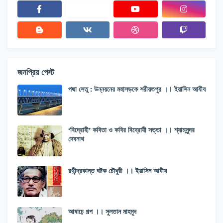
জনপ্রিয় পেস্ট
পদ্মা সেতু : উন্নয়নের মহাসড়কে শরীয়তপুর ।। ইয়াসিন আযীয
‘বিদ্রোহী’ কবিতা ও কবির বিদ্রোহী সত্তা ।। শ্যামসুন্দর
দেবনাথ
রথীন্দ্রকান্ত ঘটক চৌধুরী ।। ইয়াসিন আযীয
আষাঢ়ে গল্প ।। সুলতান মাহমুদ