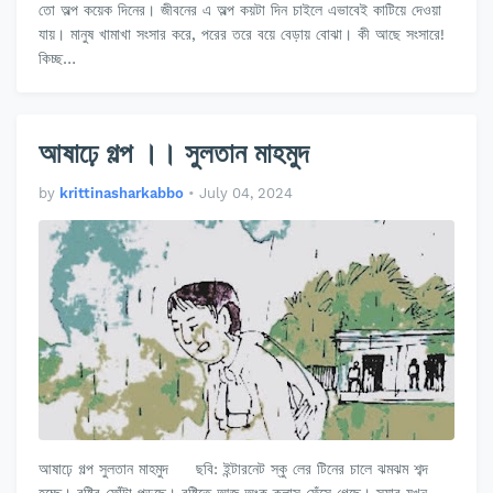
তো অল্প কয়েক দিনের। জীবনের এ অল্প কয়টা দিন চাইলে এভাবেই কাটিয়ে দেওয়া
যায়। মানুষ খামাখা সংসার করে, পরের তরে বয়ে বেড়ায় বোঝা। কী আছে সংসারে!
কিচ্ছ…
আষাঢ়ে গল্প ।। সুলতান মাহমুদ
by
krittinasharkabbo
•
July 04, 2024
আষাঢ়ে গল্প সুলতান মাহমুদ ছবি: ইন্টারনেট স্কু লের টিনের চালে ঝমঝম শব্দ