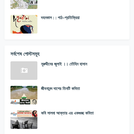
দহনকাল : : পাঠ-প্রতিক্রিয়া
সর্বশেষ পোস্টসমূহ
নূরুদ্দীনের জুলাই ।। তৌহিন হাসান
জীবনানন্দ দাশের তিনটি কবিতা
কবি সালমা আক্তার এর একগুচ্ছ কবিতা