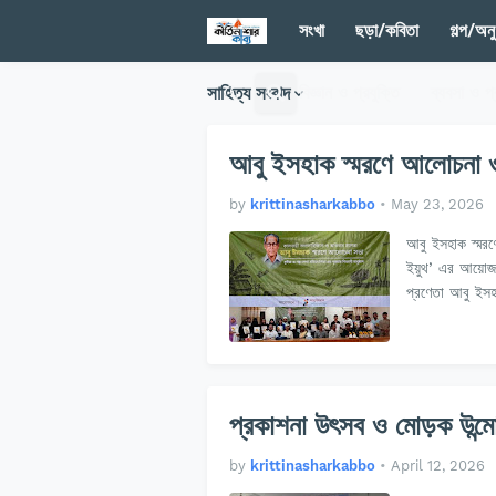
সংখা
ছড়া/কবিতা
গল্প/অনু
সাহিত্য সংবাদ
বিজ্ঞান ও প্রযুক্তি
ব্যবসা ও প্
আবু ইসহাক স্মরণে আলোচনা ও
by
krittinasharkabbo
•
May 23, 2026
আবু ইসহাক স্মরণ
ইয়ুথ’ এর আয়োজনে
প্রণেতা আবু ইস
প্রকাশনা উৎসব ও মোড়ক উন্ম
by
krittinasharkabbo
•
April 12, 2026