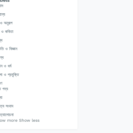
bels
বাদ
ান্য
 ও অনুগল্প
 ও কবিতা
্ধ
ৃতি ও বিজ্ঞান
ন্ধ
ঞান ও ধর্ম
সা ও প্রযুক্তি
মণ
ত গদ্য
যা
িত্য সংবাদ
িত্যালোচনা
ow more
Show less