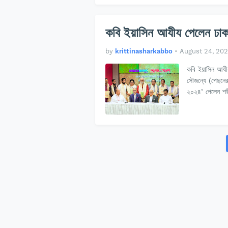
কবি ইয়াসিন আযীয পেলেন ঢাকা
by
krittinasharkabbo
•
August 24, 20
কবি ইয়াসিন আয
সৌজন্যে (পেছনের
২০২৪’ পেলেন শরী