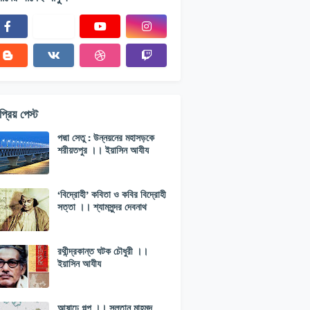
্রিয় পেস্ট
পদ্মা সেতু : উন্নয়নের মহাসড়কে
শরীয়তপুর ।। ইয়াসিন আযীয
‘বিদ্রোহী’ কবিতা ও কবির বিদ্রোহী
সত্তা ।। শ্যামসুন্দর দেবনাথ
রথীন্দ্রকান্ত ঘটক চৌধুরী ।।
ইয়াসিন আযীয
আষাঢ়ে গল্প ।। সুলতান মাহমুদ