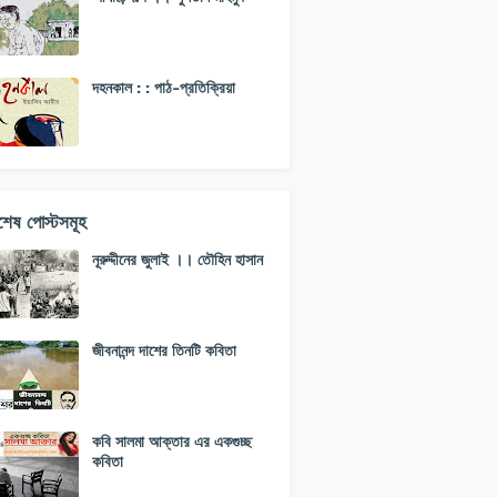
দহনকাল : : পাঠ-প্রতিক্রিয়া
বশেষ পোস্টসমূহ
নূরুদ্দীনের জুলাই ।। তৌহিন হাসান
জীবনানন্দ দাশের তিনটি কবিতা
কবি সালমা আক্তার এর একগুচ্ছ
কবিতা