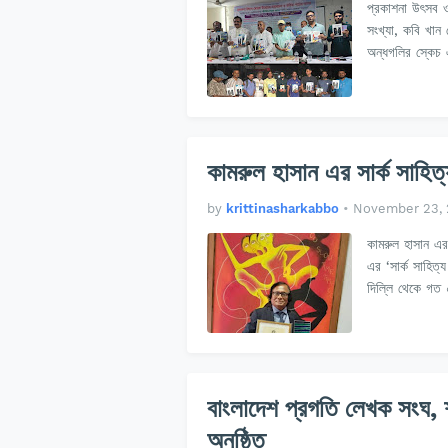
প্রকাশনা উৎসব ও
সংখ্যা, কবি খান
অন্ধগলির স্কেচ 
কামরুল হাসান এর সার্ক সাহিত
by
krittinasharkabbo
•
November 23,
কামরুল হাসান এর
এর ‘সার্ক সাহিত
দিল্লি থেকে গত 
বাংলাদেশ প্রগতি লেখক সংঘ, শ
অনুষ্ঠিত