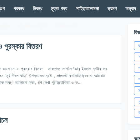
গল্প
প্রবন্ধ
নিবন্ধ
মুক্ত গদ্য
সাহিত্যালোচনা
ভ্রমণ
অনুবাদ
রযুক্তি
প্রকৃতি ও পরিবেশ
বিজ্ঞান ও ধর্ম
বিভ
 পুরস্কার বিতরণ
স
প
ে আলোচনা ও পুরস্কার বিতরণ তারুণ্যের সংগঠন ‘আবু ইসহাক সেন্টার ফর
 ‘সূর্য দীঘল বাড়ি’ উপন্যাসের স্রষ্টা , কালজয়ী কথাসাহিত্যিক ও অভিধান
অ
হাক স্মরণে আলোচনা সভা, গল্প লেখা প্রতিযোগিতা ও ক…
ন
ম
ব
োচন
আম