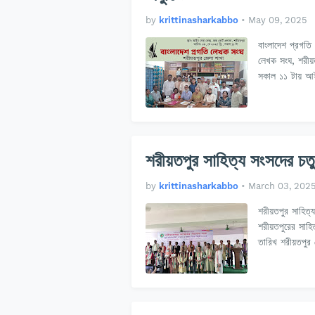
by
krittinasharkabbo
•
May 09, 2025
বাংলাদেশ প্রগতি 
লেখক সংঘ, শরীয়ত
সকাল ১১ টায় আইন
শরীয়তপুর সাহিত্য সংসদের চতুর্থ
by
krittinasharkabbo
•
March 03, 202
শরীয়তপুর সাহিত্য
শরীয়তপুরের সাহি
তারিখ শরীয়তপুর