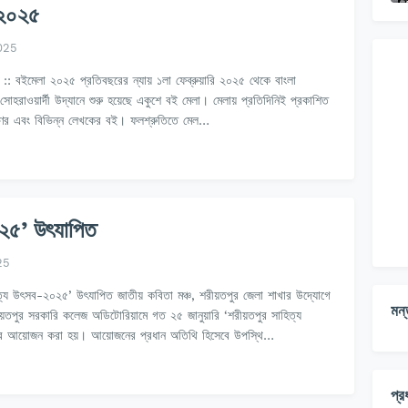
 ২০২৫
025
ণ :: বইমেলা ২০২৫ প্রতিবছরের ন্যায় ১লা ফেব্রুয়ারি ২০২৫ থেকে বাংলা
-সোহরাওয়ার্দী উদ্যানে শুরু হয়েছে একুশে বই মেলা। মেলায় প্রতিদিনিই প্রকাশিত
রণের এবং বিভিন্ন লেখকের বই। ফলশ্রুতিতে মেল…
২৫’ উৎযাপিত
25
ত্য উৎসব-২০২৫’ উৎযাপিত জাতীয় কবিতা মঞ্চ, শরীয়তপুর জেলা শাখার উদ্যোগে
মন্
শরীয়তপুর সরকারি কলেজ অডিটোরিয়ামে গত ২৫ জানুয়ারি ‘শরীয়তপুর সাহিত্য
 আয়োজন করা হয়। আয়োজনের প্রধান অতিথি হিসেবে উপস্থি…
প্র