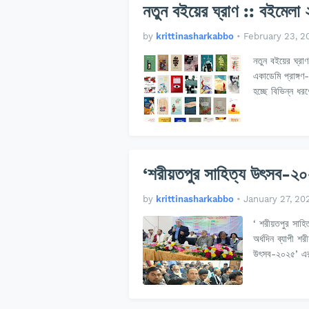
নতুন বইয়ের ঘ্রাণ :: বইমেলা
by
krittinasharkabbo
•
February 23, 2
নতুন বইয়ের ঘ্রা
একাডেমি প্রাঙ্গণ
হচ্ছে বিভিন্ন ধ
‘শরীয়তপুর সাহিত্য উৎসব-২০
by
krittinasharkabbo
•
January 27, 20
‘ শরীয়তপুর সাহি
অর্ধদিন ব্যাপী 
উৎসব-২০২৫’ এর