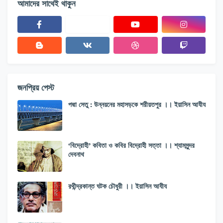
আমাদের সাথেই থাকুন
জনপ্রিয় পেস্ট
পদ্মা সেতু : উন্নয়নের মহাসড়কে শরীয়তপুর ।। ইয়াসিন আযীয
‘বিদ্রোহী’ কবিতা ও কবির বিদ্রোহী সত্তা ।। শ্যামসুন্দর
দেবনাথ
রথীন্দ্রকান্ত ঘটক চৌধুরী ।। ইয়াসিন আযীয