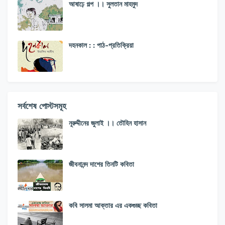
আষাঢ়ে গল্প ।। সুলতান মাহমুদ
দহনকাল : : পাঠ-প্রতিক্রিয়া
সর্বশেষ পোস্টসমূহ
নূরুদ্দীনের জুলাই ।। তৌহিন হাসান
জীবনানন্দ দাশের তিনটি কবিতা
কবি সালমা আক্তার এর একগুচ্ছ কবিতা