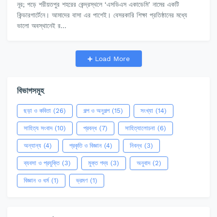
নূর; পড়ে শরীয়তপুর শহরের কেন্দ্রস্থলে ‘এসডিএস একাডেমি’ নামের একটি
কিন্ডারগার্টেনে। আমাদের বাসা এর পাশেই। বেসরকারি শিক্ষা প্রতিষ্ঠানের মধ্যে
ভালো অবস্থানেই র…
Load More
বিভাগসমূহ
ছড়া ও কবিতা
(26)
গল্প ও অনুগল্প
(15)
সংখ্যা
(14)
সাহিত্য সংবাদ
(10)
প্রবন্ধ
(7)
সাহিত্যালোচনা
(6)
অন্যান্য
(4)
প্রকৃতি ও বিজ্ঞান
(4)
নিবন্ধ
(3)
ব্যবসা ও প্রযুক্তি
(3)
মুক্ত গদ্য
(3)
অনুবাদ
(2)
বিজ্ঞান ও ধর্ম
(1)
ভ্রমণ
(1)