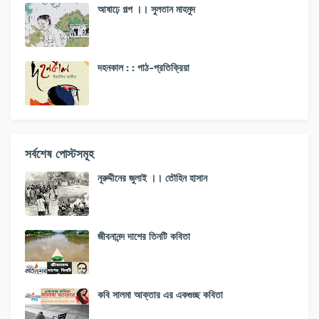
আষাঢ়ে গল্প ।। সুলতান মাহমুদ
দহনকাল : : পাঠ-প্রতিক্রিয়া
সর্বশেষ পোস্টসমূহ
নূরুদ্দীনের জুলাই ।। তৌহিন হাসান
জীবনানন্দ দাশের তিনটি কবিতা
কবি সালমা আক্তার এর একগুচ্ছ কবিতা