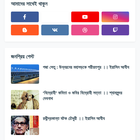
আমাদের সাথেই থাকুন
জনপ্রিয় পেস্ট
পদ্মা সেতু : উন্নয়নের মহাসড়কে শরীয়তপুর ।। ইয়াসিন আযীয
‘বিদ্রোহী’ কবিতা ও কবির বিদ্রোহী সত্তা ।। শ্যামসুন্দর
দেবনাথ
রথীন্দ্রকান্ত ঘটক চৌধুরী ।। ইয়াসিন আযীয