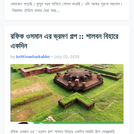
কোরআন পড়েছি। কুসুম গরম পানিতে গোসল করেছি। এটা আমার পুরনো অভ্যাস।
নিয়মমত টেবিলে খাবার দেয়া আছ…
রফিক ওসমান এর ভ্রমণ গল্প :: শালবন বিহারে
একদিন
by
krittinasharkabbo
•
July 02, 2025
রফিক ওসমান এর ‘ ভ্রমণ গল্প’ শালবন বিহারে একদিন সময়টা ছিল ফেব্রুয়ারি