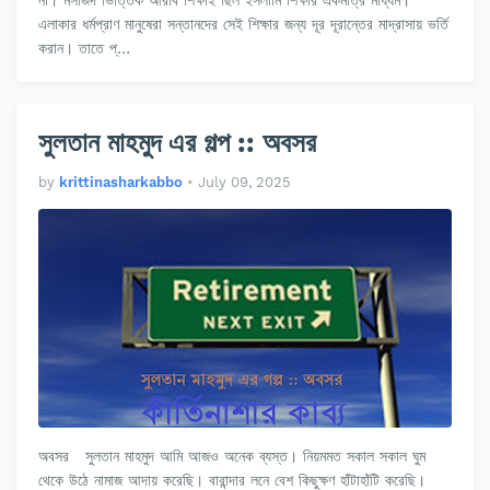
না। মসজিদ ভিত্তিক আরবি শিক্ষাই ছিল ইসলামি শিক্ষার একমাত্র মাধ্যম।
এলাকার ধর্মপ্রাণ মানুষেরা সন্তানদের সেই শিক্ষার জন্য দূর দূরান্তের মাদ্রাসায় ভর্তি
করান। তাতে প্…
সুলতান মাহমুদ এর গল্প :: অবসর
by
krittinasharkabbo
•
July 09, 2025
অবসর সুলতান মাহমুদ আমি আজও অনেক ব্যস্ত। নিয়মমত সকাল সকাল ঘুম
থেকে উঠে নামাজ আদায় করেছি। বারান্দার লনে বেশ কিছুক্ষণ হাঁটাহাঁটি করেছি।