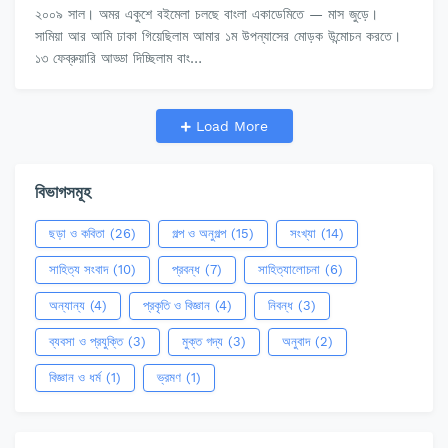
২০০৯ সাল। অমর একুশে বইমেলা চলছে বাংলা একাডেমিতে — মাস জুড়ে।
সামিয়া আর আমি ঢাকা গিয়েছিলাম আমার ১ম উপন্যাসের মোড়ক উন্মোচন করতে।
১৩ ফেব্রুয়ারি আড্ডা দিচ্ছিলাম বাং…
Load More
বিভাগসমূহ
ছড়া ও কবিতা
(26)
গল্প ও অনুগল্প
(15)
সংখ্যা
(14)
সাহিত্য সংবাদ
(10)
প্রবন্ধ
(7)
সাহিত্যালোচনা
(6)
অন্যান্য
(4)
প্রকৃতি ও বিজ্ঞান
(4)
নিবন্ধ
(3)
ব্যবসা ও প্রযুক্তি
(3)
মুক্ত গদ্য
(3)
অনুবাদ
(2)
বিজ্ঞান ও ধর্ম
(1)
ভ্রমণ
(1)