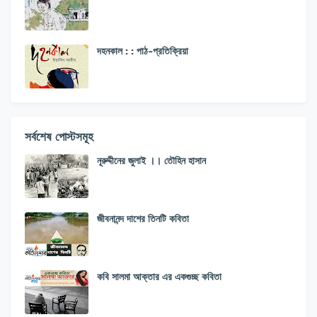
দহনকাল : : পাঠ-প্রতিক্রিয়া
সর্বশেষ পোস্টসমূহ
নূরুদ্দীনের জুলাই ।। তৌহিন হাসান
জীবনানন্দ দাশের তিনটি কবিতা
কবি সালমা আক্তার এর একগুচ্ছ কবিতা