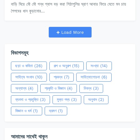
বাড়ি ঘিরে মৌ মৌ গন্ধ শ্বাস বড় করা পিঠাপুলির ঘ্রাণ আবার ফিরে যেতে মন চায়
শৈশবের ধান কুড়ানোর…
Load More
বিভাগসমূহ
ছড়া ও কবিতা
(26)
গল্প ও অনুগল্প
(15)
সংখ্যা
(14)
সাহিত্য সংবাদ
(10)
প্রবন্ধ
(7)
সাহিত্যালোচনা
(6)
অন্যান্য
(4)
প্রকৃতি ও বিজ্ঞান
(4)
নিবন্ধ
(3)
ব্যবসা ও প্রযুক্তি
(3)
মুক্ত গদ্য
(3)
অনুবাদ
(2)
বিজ্ঞান ও ধর্ম
(1)
ভ্রমণ
(1)
আমাদের সাথেই থাকুন