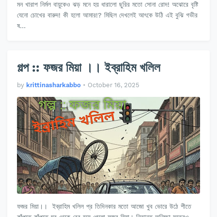
মন খারাপ নির্মল বায়ুকেও ঝড় মনে হয় ধারালো ছুরির মতো সোনা রোদ! অঝোরে বৃষ্টি
যেনো চোখের বারুদ! কী হলো আমার!? মিছিল দেখলেই আৎকে উঠি এই বুঝি গভীর
ষ…
গল্প :: ফজর মিয়া ।। ইব্রাহিম খলিল
by
krittinasharkabbo
•
October 16, 2025
ফজর মিয়া।। ইব্রাহিম খলিল প্র তিদিনকার মতো আজো খুব ভোরে উঠে শীতে