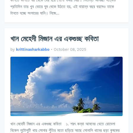
কাঁপতে কাঁপতে ঘর থেকে বের হয়ে গেলো ফজর মিয়া। নিতান্ত অনিচ্ছা সত্বেও
প্রতিদিন তার খুব ভোরে ঘুম থেকে উঠতে হয়, এই বায়ান্ন বছর বয়সেও তাকে
টানতে হচ্ছে সংসারের ঘানি। নিজে…
খান মেহেদী মিজান এর একগুচ্ছ কবিতা
by
krittinasharkabbo
•
October 08, 2025
খান মেহেদী মিজান এর একগুচ্ছ কবিতা ১. শরৎ কন্যা আমনের খেতে রোদেলা
বিকেল লুটোপুটি খায় সোনার পুঁতির মতো ছড়িয়ে আছে সোনালি ধানের ছড়া কৃষকের