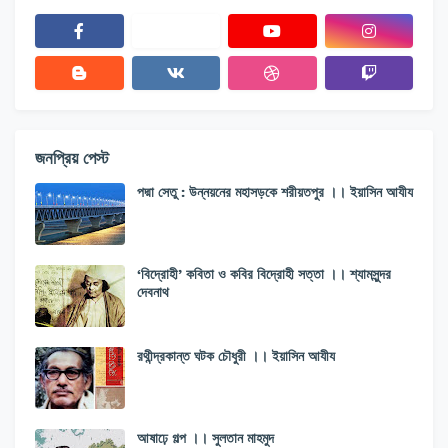
জনপ্রিয় পেস্ট
পদ্মা সেতু : উন্নয়নের মহাসড়কে শরীয়তপুর ।। ইয়াসিন আযীয
‘বিদ্রোহী’ কবিতা ও কবির বিদ্রোহী সত্তা ।। শ্যামসুন্দর
দেবনাথ
রথীন্দ্রকান্ত ঘটক চৌধুরী ।। ইয়াসিন আযীয
আষাঢ়ে গল্প ।। সুলতান মাহমুদ